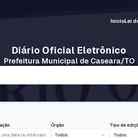
Início
Lei d
Diário Oficial Eletrônico
Prefeitura Municipal de Caseara/TO
cação
Órgão
Tipo de ediç
 uma data ou intervalo
Todos
Todos